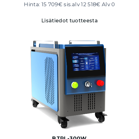
Hinta: 15 709€ sis.alv 12 518€ Alv 0
Lisätiedot tuotteesta
BTPL-300W