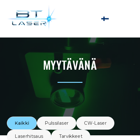
MYYTÄVÄNÄ
Kaikki
Pulssilaser
CW-Laser
Laserhitsaus
Tarvikkeet