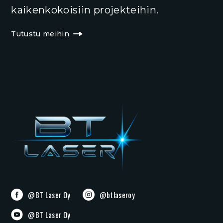
kaikenkokoisiin projekteihin.
Tutustu meihin
@BT Laser Oy
@btlaseroy
@BT Laser Oy