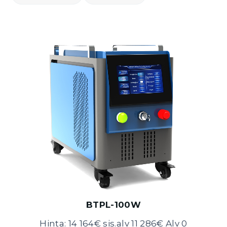
BTPL-100W
Hinta: 14 164€ sis.alv 11 286€ Alv 0